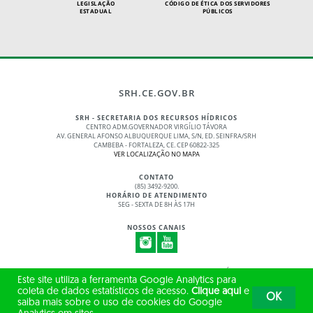
LEGISLAÇÃO
CÓDIGO DE ÉTICA DOS SERVIDORES
ESTADUAL
PÚBLICOS
SRH.CE.GOV.BR
SRH - SECRETARIA DOS RECURSOS HÍDRICOS
CENTRO ADM.GOVERNADOR VIRGÍLIO TÁVORA
AV. GENERAL AFONSO ALBUQUERQUE LIMA, S/N, ED. SEINFRA/SRH
CAMBEBA - FORTALEZA, CE. CEP 60822-325
VER LOCALIZAÇÃO NO MAPA
CONTATO
(85) 3492-9200.
HORÁRIO DE ATENDIMENTO
SEG - SEXTA DE 8H ÀS 17H
NOSSOS CANAIS
© 2017 - 2026 – GOVERNO DO ESTADO DO CEARÁ
Este site utiliza a ferramenta Google Analytics para
TODOS OS DIREITOS RESERVADOS
coleta de dados estatísticos de acesso.
Clique aqui
e
OK
saiba mais sobre o uso de cookies do Google