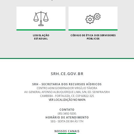
LEGISLAÇÃO
CÓDIGO DE ÉTICA DOS SERVIDORES
ESTADUAL
PÚBLICOS
SRH.CE.GOV.BR
SRH - SECRETARIA DOS RECURSOS HÍDRICOS
CENTRO ADM.GOVERNADOR VIRGÍLIO TÁVORA
AV. GENERAL AFONSO ALBUQUERQUE LIMA, S/N, ED. SEINFRA/SRH
CAMBEBA - FORTALEZA, CE. CEP 60822-325
VER LOCALIZAÇÃO NO MAPA
CONTATO
(85) 3492-9200.
HORÁRIO DE ATENDIMENTO
SEG - SEXTA DE 8H ÀS 17H
NOSSOS CANAIS