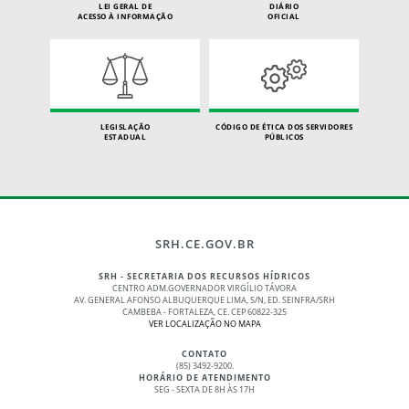
LEI GERAL DE
DIÁRIO
ACESSO À INFORMAÇÃO
OFICIAL
LEGISLAÇÃO
CÓDIGO DE ÉTICA DOS SERVIDORES
ESTADUAL
PÚBLICOS
SRH.CE.GOV.BR
SRH - SECRETARIA DOS RECURSOS HÍDRICOS
CENTRO ADM.GOVERNADOR VIRGÍLIO TÁVORA
AV. GENERAL AFONSO ALBUQUERQUE LIMA, S/N, ED. SEINFRA/SRH
CAMBEBA - FORTALEZA, CE. CEP 60822-325
VER LOCALIZAÇÃO NO MAPA
CONTATO
(85) 3492-9200.
HORÁRIO DE ATENDIMENTO
SEG - SEXTA DE 8H ÀS 17H